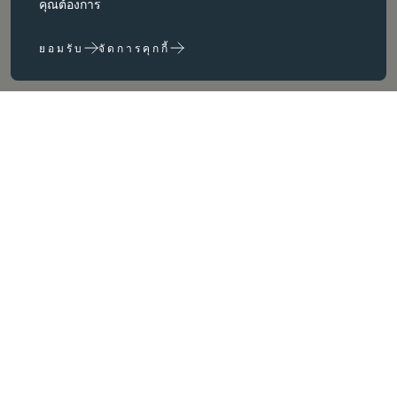
คุณต้องการ
ปิดใช้งานได้โดยการเปลี่ยนการตั้งค่าเบราว์เซอร์เท่านั้น
ยอมรับ
จัดการคุกกี้
คุกกี้ประสิทธิภาพ
คุกกี้ประสิทธิภาพช่วยให้เราปรับปรุงเว็บไซต์ของเราได้โดยการ
รวบรวมและรายงานข้อมูลเกี่ยวกับการใช้งาน (เช่น หน้าใดของเราที่
เข้าชมบ่อยที่สุด)
คุกกี้การตลาด
Perfect
เราใช้คุกกี้ของบุคคลที่สามบนเว็บไซต์ของเราเพื่อแสดงโฆษณาที่เรา
เชื่อว่าเกี่ยวข้องกับคุณและความสนใจของคุณ คุณอาจเห็นโฆษณา
เหล่านี้บนเว็บไซต์ของเราและไซต์อื่น ๆ ที่คุณเยี่ยมชม