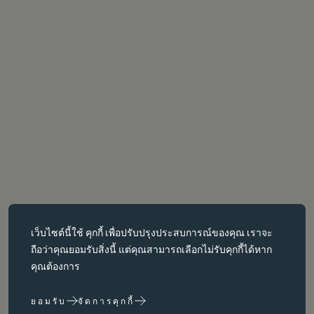
คุกกี้ที่จำเป็น
เว็บไซต์นี้ใช้
คุกกี้
เพื่อปรับปรุงประสบการณ์ของคุณ เราจะ
คุกกี้ที่จำเป็นช่วยให้สามารถใช้งานฟังก์ชันหลักต่างๆ เช่น การนำทาง
ถือว่าคุณยอมรับสิ่งนี้ แต่คุณสามารถเลือกไม่รับคุกกี้ได้หาก
หน้าเว็บได้ เว็บไซต์จะทำงานได้ไม่ถูกต้องหากไม่มีคุกกี้เหล่านี้ สามารถ
คุณต้องการ
ปิดใช้งานได้โดยการเปลี่ยนการตั้งค่าเบราว์เซอร์เท่านั้น
ยอมรับ
จัดการคุกกี้
คุกกี้ประสิทธิภาพ