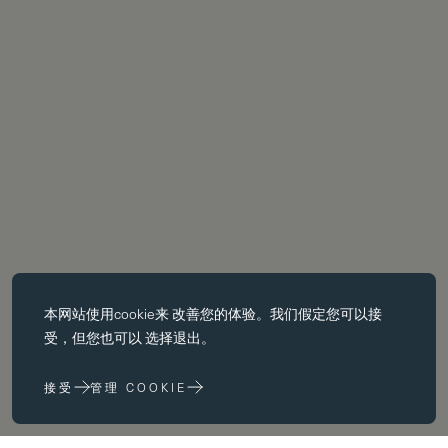
必备饼干
本网站使用
cookie
来 改善您的体验。我们假定您可以接
基本 cookie 使页面导航等核心 功能，如页面导航。没有这些 cookie
受，但您也可以 选择退出。
没有这些 cookie，网站无法正常运行；只有通过更改 浏览器首选项
来禁用它们。
接受
管理 COOKIE
性能 cookie