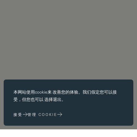
必备饼干
本网站使用
cookie
来 改善您的体验。我们假定您可以接
基本 cookie 使页面导航等核心 功能，如页面导航。没有这些 cookie
受，但您也可以 选择退出。
没有这些 cookie，网站无法正常运行；只有通过更改 浏览器首选项
来禁用它们。
接受
管理 COOKIE
性能 cookie