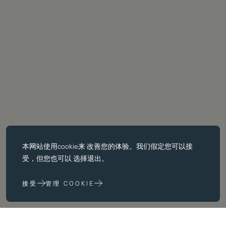
必备饼干
本网站使用
cookie
来 改善您的体验。我们假定您可以接
基本 cookie 使页面导航等核心 功能，如页面导航。没有这些 cookie
受，但您也可以 选择退出。
没有这些 cookie，网站无法正常运行；只有通过更改 浏览器首选项
来禁用它们。
接受
管理 COOKIE
性能 cookie
性能 cookie 帮助我们 通过收集和报告网站使用信息来改进我们的网