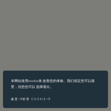
必备饼干
本网站使用
cookie
来 改善您的体验。我们假定您可以接
基本 cookie 使页面导航等核心 功能，如页面导航。没有这些 cookie
受，但您也可以 选择退出。
没有这些 cookie，网站无法正常运行；只有通过更改 浏览器首选项
来禁用它们。
接受
管理 COOKIE
性能 cookie