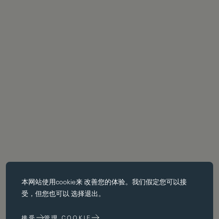
必备饼干
本网站使用
cookie
来 改善您的体验。我们假定您可以接
基本 cookie 使页面导航等核心 功能，如页面导航。没有这些 cookie
受，但您也可以 选择退出。
没有这些 cookie，网站无法正常运行；只有通过更改 浏览器首选项
来禁用它们。
接受
管理 COOKIE