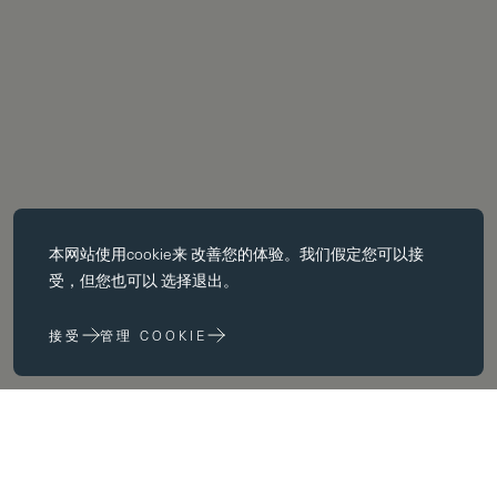
必备饼干
本网站使用
cookie
来 改善您的体验。我们假定您可以接
基本 cookie 使页面导航等核心 功能，如页面导航。没有这些 cookie
受，但您也可以 选择退出。
没有这些 cookie，网站无法正常运行；只有通过更改 浏览器首选项
来禁用它们。
接受
管理 COOKIE
性能 cookie
性能 cookie 帮助我们 通过收集和报告网站使用信息来改进我们的网
站 (例如，哪些网页最常被访问）。