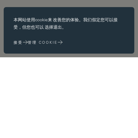
必备饼干
本网站使用
cookie
来 改善您的体验。我们假定您可以接
基本 cookie 使页面导航等核心 功能，如页面导航。没有这些 cookie
受，但您也可以 选择退出。
没有这些 cookie，网站无法正常运行；只有通过更改 浏览器首选项
来禁用它们。
接受
管理 COOKIE
性能 cookie
性能 cookie 帮助我们 通过收集和报告网站使用信息来改进我们的网
站 (例如，哪些网页最常被访问）。
营销饼干
Welcome
我们在 为您提供我们认为与您和您的兴趣相关的广告。 您和您的兴
趣相关的广告。您可能会在我们的网站上 以及您访问的其他网站上看
到这些广告。