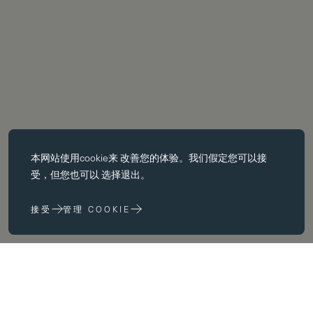
必备饼干
本网站使用
cookie
来 改善您的体验。我们假定您可以接
基本 cookie 使页面导航等核心 功能，如页面导航。没有这些 cookie
受，但您也可以 选择退出。
没有这些 cookie，网站无法正常运行；只有通过更改 浏览器首选项
来禁用它们。
接受
管理 COOKIE
性能 cookie
性能 cookie 帮助我们 通过收集和报告网站使用信息来改进我们的网
站 (例如，哪些网页最常被访问）。
Fees