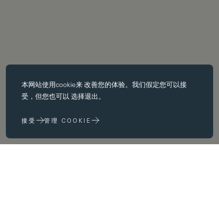
必备饼干
本网站使用
cookie
来 改善您的体验。我们假定您可以接
基本 cookie 使页面导航等核心 功能，如页面导航。没有这些 cookie
受，但您也可以 选择退出。
没有这些 cookie，网站无法正常运行；只有通过更改 浏览器首选项
来禁用它们。
接受
管理 COOKIE
性能 cookie
性能 cookie 帮助我们 通过收集和报告网站使用信息来改进我们的网
站 (例如，哪些网页最常被访问）。
营销饼干
我们在 为您提供我们认为与您和您的兴趣相关的广告。 您和您的兴