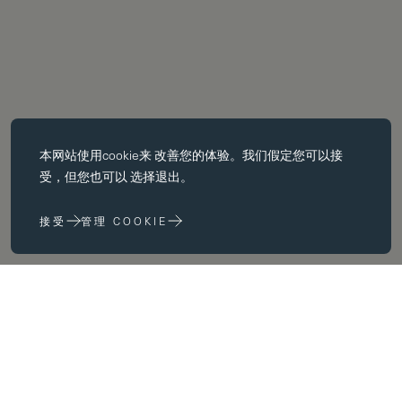
必备饼干
本网站使用
cookie
来 改善您的体验。我们假定您可以接
基本 cookie 使页面导航等核心 功能，如页面导航。没有这些 cookie
受，但您也可以 选择退出。
没有这些 cookie，网站无法正常运行；只有通过更改 浏览器首选项
来禁用它们。
接受
管理 COOKIE
性能 cookie
性能 cookie 帮助我们 通过收集和报告网站使用信息来改进我们的网
站 (例如，哪些网页最常被访问）。
营销饼干
我们在 为您提供我们认为与您和您的兴趣相关的广告。 您和您的兴