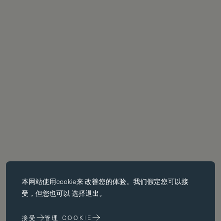
必备饼干
本网站使用
cookie
来 改善您的体验。我们假定您可以接
基本 cookie 使页面导航等核心 功能，如页面导航。没有这些 cookie
受，但您也可以 选择退出。
没有这些 cookie，网站无法正常运行；只有通过更改 浏览器首选项
来禁用它们。
接受
管理 COOKIE