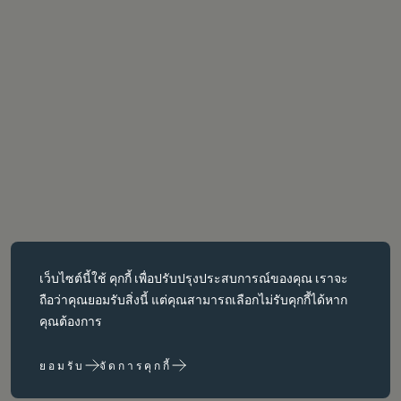
คุกกี้ที่จำเป็น
เว็บไซต์นี้ใช้
คุกกี้
เพื่อปรับปรุงประสบการณ์ของคุณ เราจะ
คุกกี้ที่จำเป็นช่วยให้สามารถใช้งานฟังก์ชันหลักต่างๆ เช่น การนำทาง
ถือว่าคุณยอมรับสิ่งนี้ แต่คุณสามารถเลือกไม่รับคุกกี้ได้หาก
หน้าเว็บได้ เว็บไซต์จะทำงานได้ไม่ถูกต้องหากไม่มีคุกกี้เหล่านี้ สามารถ
คุณต้องการ
ปิดใช้งานได้โดยการเปลี่ยนการตั้งค่าเบราว์เซอร์เท่านั้น
ยอมรับ
จัดการคุกกี้
คุกกี้ประสิทธิภาพ