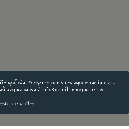
ี้ใช้
คุกกี้
เพื่อปรับปรุงประสบการณ์ของคุณ เราจะถือว่าคุณ
ป็นช่วยให้สามารถใช้งานฟังก์ชันหลักต่างๆ เช่น การนำทางหน้าเว็บ
่งนี้ แต่คุณสามารถเลือกไม่รับคุกกี้ได้หากคุณต้องการ
จะทำงานได้ไม่ถูกต้องหากไม่มีคุกกี้เหล่านี้ สามารถปิดใช้งานได้โดย
ตั้งค่าเบราว์เซอร์เท่านั้น
จัดการคุกกี้
ธิภาพ
ธิภาพช่วยให้เราปรับปรุงเว็บไซต์ของเราได้โดยการรวบรวมและ