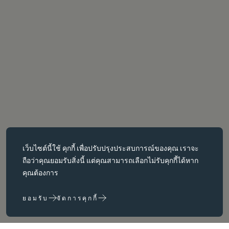
คุกกี้ที่จำเป็น
เว็บไซต์นี้ใช้
คุกกี้
เพื่อปรับปรุงประสบการณ์ของคุณ เราจะ
คุกกี้ที่จำเป็นช่วยให้สามารถใช้งานฟังก์ชันหลักต่างๆ เช่น การนำทาง
ถือว่าคุณยอมรับสิ่งนี้ แต่คุณสามารถเลือกไม่รับคุกกี้ได้หาก
หน้าเว็บได้ เว็บไซต์จะทำงานได้ไม่ถูกต้องหากไม่มีคุกกี้เหล่านี้ สามารถ
คุณต้องการ
ปิดใช้งานได้โดยการเปลี่ยนการตั้งค่าเบราว์เซอร์เท่านั้น
ยอมรับ
จัดการคุกกี้
คุกกี้ประสิทธิภาพ
คุกกี้ประสิทธิภาพช่วยให้เราปรับปรุงเว็บไซต์ของเราได้โดยการ