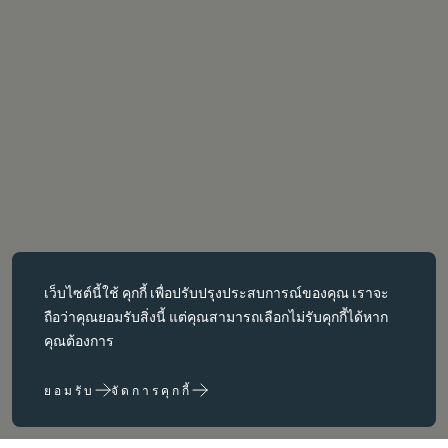
คุกกี้ที่จำเป็น
เว็บไซต์นี้ใช้
คุกกี้
เพื่อปรับปรุงประสบการณ์ของคุณ เราจะ
คุกกี้ที่จำเป็นช่วยให้สามารถใช้งานฟังก์ชันหลักต่างๆ เช่น การนำทาง
ถือว่าคุณยอมรับสิ่งนี้ แต่คุณสามารถเลือกไม่รับคุกกี้ได้หาก
หน้าเว็บได้ เว็บไซต์จะทำงานได้ไม่ถูกต้องหากไม่มีคุกกี้เหล่านี้ สามารถ
คุณต้องการ
ปิดใช้งานได้โดยการเปลี่ยนการตั้งค่าเบราว์เซอร์เท่านั้น
ยอมรับ
จัดการคุกกี้
คุกกี้ประสิทธิภาพ
คุกกี้ประสิทธิภาพช่วยให้เราปรับปรุงเว็บไซต์ของเราได้โดยการ