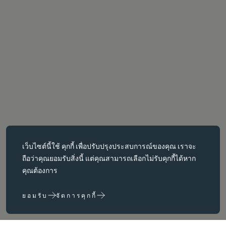
คุกกี้ที่จำเป็น
เว็บไซต์นี้ใช้
คุกกี้
เพื่อปรับปรุงประสบการณ์ของคุณ เราจะ
คุกกี้ที่จำเป็นช่วยให้สามารถใช้งานฟังก์ชันหลักต่างๆ เช่น การนำทาง
ถือว่าคุณยอมรับสิ่งนี้ แต่คุณสามารถเลือกไม่รับคุกกี้ได้หาก
หน้าเว็บได้ เว็บไซต์จะทำงานได้ไม่ถูกต้องหากไม่มีคุกกี้เหล่านี้ สามารถ
คุณต้องการ
ปิดใช้งานได้โดยการเปลี่ยนการตั้งค่าเบราว์เซอร์เท่านั้น
ยอมรับ
จัดการคุกกี้
คุกกี้ประสิทธิภาพ
คุกกี้ประสิทธิภาพช่วยให้เราปรับปรุงเว็บไซต์ของเราได้โดยการ