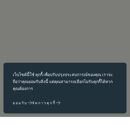
คุกกี้ที่จำเป็น
เว็บไซต์นี้ใช้
คุกกี้
เพื่อปรับปรุงประสบการณ์ของคุณ เราจะ
คุกกี้ที่จำเป็นช่วยให้สามารถใช้งานฟังก์ชันหลักต่างๆ เช่น การนำทาง
ถือว่าคุณยอมรับสิ่งนี้ แต่คุณสามารถเลือกไม่รับคุกกี้ได้หาก
หน้าเว็บได้ เว็บไซต์จะทำงานได้ไม่ถูกต้องหากไม่มีคุกกี้เหล่านี้ สามารถ
คุณต้องการ
ปิดใช้งานได้โดยการเปลี่ยนการตั้งค่าเบราว์เซอร์เท่านั้น
ยอมรับ
จัดการคุกกี้
คุกกี้ประสิทธิภาพ
คุกกี้ประสิทธิภาพช่วยให้เราปรับปรุงเว็บไซต์ของเราได้โดยการ
รวบรวมและรายงานข้อมูลเกี่ยวกับการใช้งาน (เช่น หน้าใดของเราที่