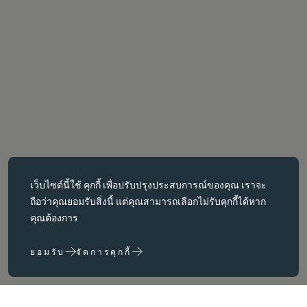
คุกกี้ที่จำเป็น
เว็บไซต์นี้ใช้
คุกกี้
เพื่อปรับปรุงประสบการณ์ของคุณ เราจะ
คุกกี้ที่จำเป็นช่วยให้สามารถใช้งานฟังก์ชันหลักต่างๆ เช่น การนำทาง
ถือว่าคุณยอมรับสิ่งนี้ แต่คุณสามารถเลือกไม่รับคุกกี้ได้หาก
หน้าเว็บได้ เว็บไซต์จะทำงานได้ไม่ถูกต้องหากไม่มีคุกกี้เหล่านี้ สามารถ
คุณต้องการ
ปิดใช้งานได้โดยการเปลี่ยนการตั้งค่าเบราว์เซอร์เท่านั้น
ยอมรับ
จัดการคุกกี้
คุกกี้ประสิทธิภาพ
คุกกี้ประสิทธิภาพช่วยให้เราปรับปรุงเว็บไซต์ของเราได้โดยการ