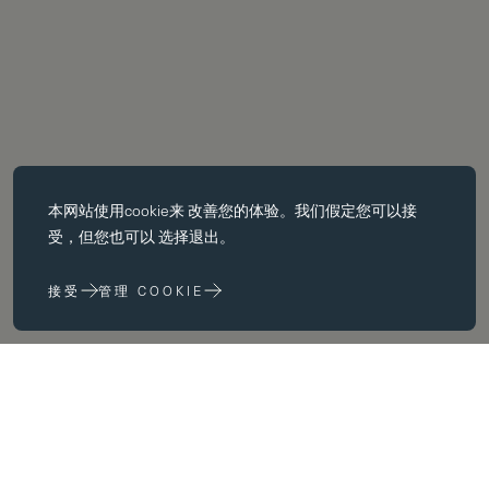
必备饼干
本网站使用
cookie
来 改善您的体验。我们假定您可以接
基本 cookie 使页面导航等核心 功能，如页面导航。没有这些 cookie
受，但您也可以 选择退出。
没有这些 cookie，网站无法正常运行；只有通过更改 浏览器首选项
来禁用它们。
接受
管理 COOKIE
性能 cookie
性能 cookie 帮助我们 通过收集和报告网站使用信息来改进我们的网
站 (例如，哪些网页最常被访问）。
营销饼干