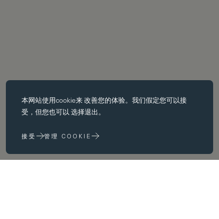
必备饼干
本网站使用
cookie
来 改善您的体验。我们假定您可以接
基本 cookie 使页面导航等核心 功能，如页面导航。没有这些 cookie
受，但您也可以 选择退出。
没有这些 cookie，网站无法正常运行；只有通过更改 浏览器首选项
来禁用它们。
接受
管理 COOKIE
性能 cookie
性能 cookie 帮助我们 通过收集和报告网站使用信息来改进我们的网
站 (例如，哪些网页最常被访问）。
营销饼干