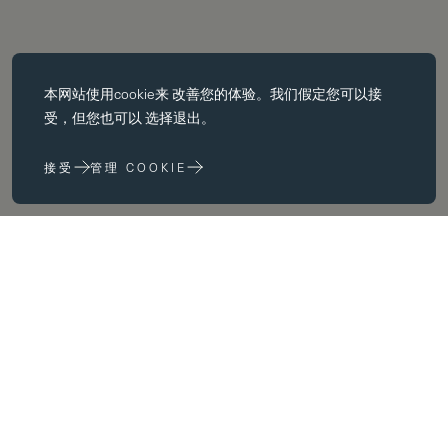
必备饼干
本网站使用
cookie
来 改善您的体验。我们假定您可以接
基本 cookie 使页面导航等核心 功能，如页面导航。没有这些 cookie
受，但您也可以 选择退出。
没有这些 cookie，网站无法正常运行；只有通过更改 浏览器首选项
来禁用它们。
接受
管理 COOKIE
性能 cookie
性能 cookie 帮助我们 通过收集和报告网站使用信息来改进我们的网
站 (例如，哪些网页最常被访问）。
营销饼干
Year
我们在 为您提供我们认为与您和您的兴趣相关的广告。 您和您的兴
趣相关的广告。您可能会在我们的网站上 以及您访问的其他网站上看
到这些广告。