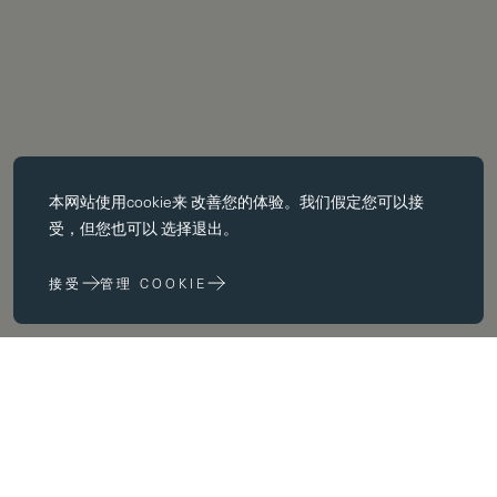
必备饼干
本网站使用
cookie
来 改善您的体验。我们假定您可以接
基本 cookie 使页面导航等核心 功能，如页面导航。没有这些 cookie
受，但您也可以 选择退出。
没有这些 cookie，网站无法正常运行；只有通过更改 浏览器首选项
来禁用它们。
接受
管理 COOKIE
性能 cookie
性能 cookie 帮助我们 通过收集和报告网站使用信息来改进我们的网
站 (例如，哪些网页最常被访问）。
营销饼干