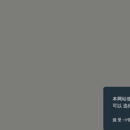
必备饼干
本网站
基本 cook
可以 选
些 cook
接受
性能 cookie