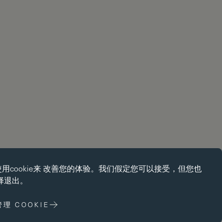
使用
cookie
来 改善您的体验。我们假定您可以接受，但您也
ie 使页面导航等核心 功能，如页面导航。没有这些 cookie 没有这
择退出。
ie，网站无法正常运行；只有通过更改 浏览器首选项来禁用它们。
管理 COOKIE