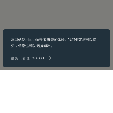
必备饼干
本网站使用
cookie
来 改善您的体验。我们假定您可以接
基本 cookie 使页面导航等核心 功能，如页面导航。没有这些 cookie
受，但您也可以 选择退出。
没有这些 cookie，网站无法正常运行；只有通过更改 浏览器首选项
来禁用它们。
接受
管理 COOKIE
性能 cookie
性能 cookie 帮助我们 通过收集和报告网站使用信息来改进我们的网
站 (例如，哪些网页最常被访问）。
申请
营销饼干
我们在 为您提供我们认为与您和您的兴趣相关的广告。 您和您的兴