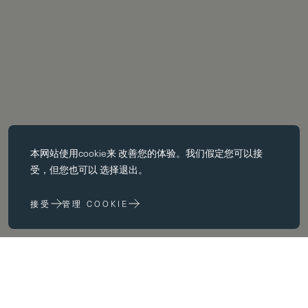
必备饼干
本网站使用
cookie
来 改善您的体验。我们假定您可以接
基本 cookie 使页面导航等核心 功能，如页面导航。没有这些 cookie
受，但您也可以 选择退出。
没有这些 cookie，网站无法正常运行；只有通过更改 浏览器首选项
来禁用它们。
接受
管理 COOKIE
性能 cookie
性能 cookie 帮助我们 通过收集和报告网站使用信息来改进我们的网
站 (例如，哪些网页最常被访问）。