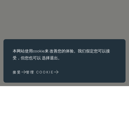
必备饼干
本网站使用
cookie
来 改善您的体验。我们假定您可以接
基本 cookie 使页面导航等核心 功能，如页面导航。没有这些 cookie
受，但您也可以 选择退出。
没有这些 cookie，网站无法正常运行；只有通过更改 浏览器首选项
来禁用它们。
接受
管理 COOKIE
性能 cookie
性能 cookie 帮助我们 通过收集和报告网站使用信息来改进我们的网
站 (例如，哪些网页最常被访问）。
空间
营销饼干