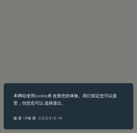
必备饼干
本网站使用
cookie
来 改善您的体验。我们假定您可以接
基本 cookie 使页面导航等核心 功能，如页面导航。没有这些 cookie
受，但您也可以 选择退出。
没有这些 cookie，网站无法正常运行；只有通过更改 浏览器首选项
来禁用它们。
接受
管理 COOKIE
性能 cookie