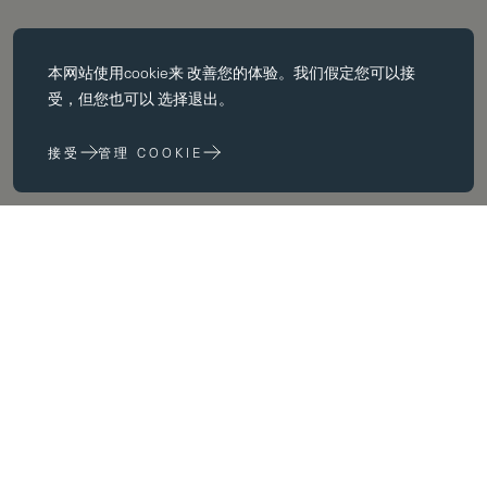
必备饼干
本网站使用
cookie
来 改善您的体验。我们假定您可以接
基本 cookie 使页面导航等核心 功能，如页面导航。没有这些 cookie
受，但您也可以 选择退出。
没有这些 cookie，网站无法正常运行；只有通过更改 浏览器首选项
来禁用它们。
接受
管理 COOKIE
性能 cookie
性能 cookie 帮助我们 通过收集和报告网站使用信息来改进我们的网
站 (例如，哪些网页最常被访问）。
空间
营销饼干
我们在 为您提供我们认为与您和您的兴趣相关的广告。 您和您的兴
趣相关的广告。您可能会在我们的网站上 以及您访问的其他网站上看
到这些广告。